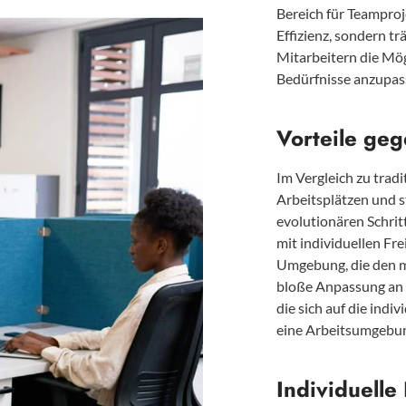
Bereich für Teamproje
Effizienz, sondern tr
Mitarbeitern die Mög
Bedürfnisse anzupas
Vorteile ge
Im Vergleich zu tradi
Arbeitsplätzen und s
evolutionären Schritt
mit individuellen Fr
Umgebung, die den m
bloße Anpassung an n
die sich auf die indi
eine Arbeitsumgebung
Individuell