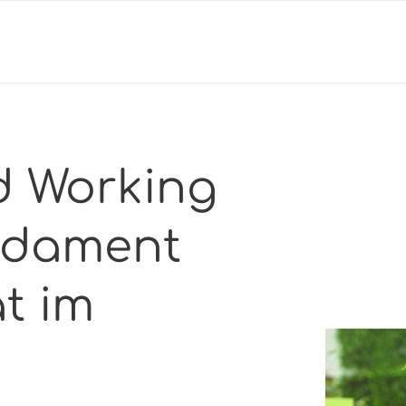
d Working
ndament
ät im