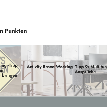
en Punkten
ing -Tipp
Activity Based Working -Tipp 9: Multifunk
in
Ansprüche
 bringen