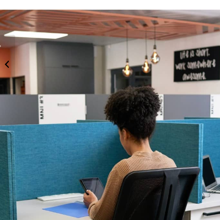
Activity Based Working
– 10 Tipps für ein
erfolgreiches Change-
Manag...