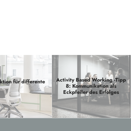
Activity Based Working -Tipp
tion für differente
8: Kommunikation als
Eckpfeiler des Erfolges