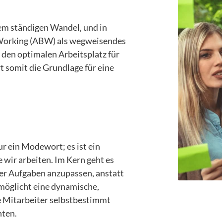
em ständigen Wandel, und in
 Working (ABW) als wegweisendes
l den optimalen Arbeitsplatz für
t somit die Grundlage für eine
r ein Modewort; es ist ein
 wir arbeiten. Im Kern geht es
der Aufgaben anzupassen, anstatt
rmöglicht eine dynamische,
ie Mitarbeiter selbstbestimmt
hten.